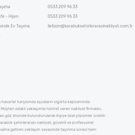
aşıma
0533 209 96 33
fe - Hijen
0533 209 96 33
esinde Ev Taşıma
iletisim@karabuksehirlerarasinakliyat.com.tr
k
ya hasarlar karşısında eşyaların sigorta kapsamında
 Müşteri odaklı yaklaşımla hizmet veren nakliyat firmaları,
ası göz önünde bulundurularak kişiye özel çözümler üretilir.
 Karabük şehirlerarası nakliyat, güvenli ve profesyonel
k haline getiren yaklaşım sayesinde taşınma süreci hem