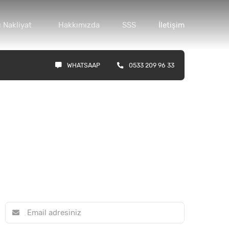
 Nakliyat
Hakkımızda
SSS
İletişim
WHATSAAP
0533 209 96 33