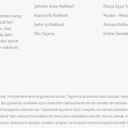
Şehirler Arası Nakliyat
Parça Eşya T
Asansörlü Nakliyat
Maske - Mesa
a modern araç
abük’ten
Şehir içi Nakliyat
Avrupa Kalit
r, özel
Ofis Taşıma
Online Deste
da dahi
leri tercih
 riskini en
acılık, müşterilere ekstra güvence sunar. Taşınma sırasında olası kazalar ve
 Bu güvence, özellikle uzun mesafeli nakliyatlarda tercih sebebi olmaktadır.
 ihtiyaçlarını dikkate alır. Taşınacak eşyanın türü, mesafe ve zaman planlam
arabük’teki nakliyat hizmetlerinin öne çıkan özelliklerindendir. Sonuç olarak,
i sunar. Deneyimli ekipler, modern araçlar ve müşteri memnuniyetini önceli