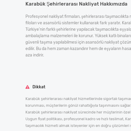
Karabük Şehirlerarası Nakliyat Hakkımızda
Profesyonel nakliyat firmaları, şehirlerarası taşımacılıkt
filoları ve asansörlü sistemler kullanarak fark yaratır. Kar
Türkiye’nin farklı şehirlerine yapılacak taşımacılıkta eşyala
ambalajlama malzemeleri ile korunur. Yüksek katlı binalar
güvenli taşıma yapılabilmesi için asansörlü nakliyat çözüm
edilir. Bu da hem zaman kazandırır hem de eşyaların hasar
aza indirir.
Dikkat
Karabük şehirlerarası nakliyat hizmetlerinde sigortalı taşım
korunması, müşterilerin gönül rahatlığıyla taşınmasını sağlar.
Karabük şehirlerarası nakliyat sürecinde her müşterinin özel
Uygun fiyat politikası, profesyonel kadro ve hızlı teslimat, K
taşımacılık hizmeti almak isteyenler için en doğru çözümler