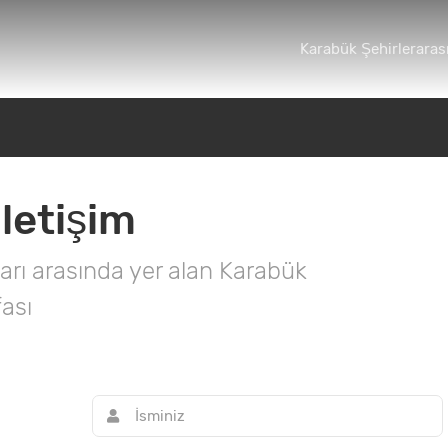
Karabük Şehirlerarası
letişim
arı arasında yer alan Karabük
fası